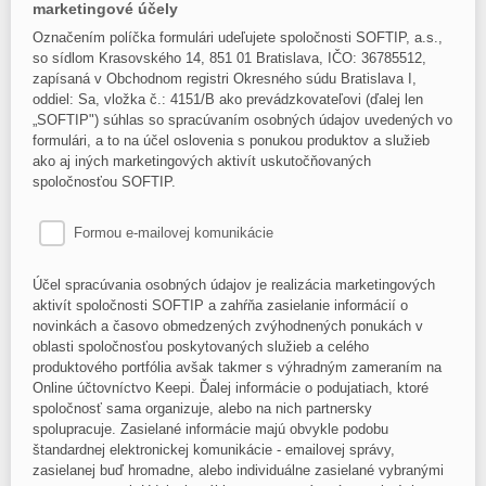
marketingové účely
Označením políčka formulári udeľujete spoločnosti SOFTIP, a.s.,
so sídlom Krasovského 14, 851 01 Bratislava, IČO: 36785512,
zapísaná v Obchodnom registri Okresného súdu Bratislava I,
oddiel: Sa, vložka č.: 4151/B ako prevádzkovateľovi (ďalej len
„SOFTIP") súhlas so spracúvaním osobných údajov uvedených vo
formulári, a to na účel oslovenia s ponukou produktov a služieb
ako aj iných marketingových aktivít uskutočňovaných
spoločnosťou SOFTIP.
Formou e-mailovej komunikácie
Účel spracúvania osobných údajov je realizácia marketingových
aktivít spoločnosti SOFTIP a zahŕňa zasielanie informácií o
novinkách a časovo obmedzených zvýhodnených ponukách v
oblasti spoločnosťou poskytovaných služieb a celého
produktového portfólia avšak takmer s výhradným zameraním na
Online účtovníctvo Keepi. Ďalej informácie o podujatiach, ktoré
spoločnosť sama organizuje, alebo na nich partnersky
spolupracuje. Zasielané informácie majú obvykle podobu
štandardnej elektronickej komunikácie - emailovej správy,
zasielanej buď hromadne, alebo individuálne zasielané vybranými